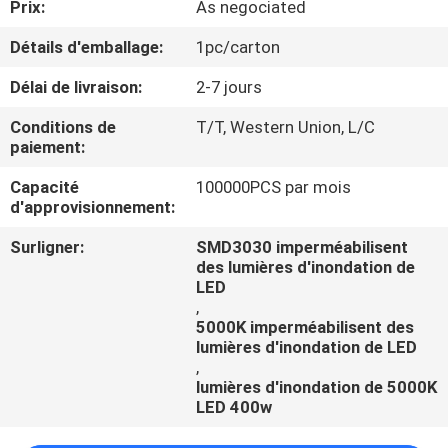
Prix:
As negociated
CONTRÔLE
Détails d'emballage:
1pc/carton
DE
Délai de livraison:
2-7 jours
QUALITÉ
Conditions de
T/T, Western Union, L/C
paiement:
CONTACTEZ-
Capacité
100000PCS par mois
d'approvisionnement:
NOUS
Surligner:
SMD3030 imperméabilisent
des lumières d'inondation de
NOUVELLES
LED
,
5000K imperméabilisent des
CAS
lumières d'inondation de LED
,
lumières d'inondation de 5000K
SHOPPING
LED 400w
ON-