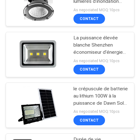
lumières d'inondation
d'IP65 1000W LED 10KV
As negociated MOQ:10pcs
CONTACT
La puissance élevée
blanche Shenzhen
économiseur d'énergie
de la couleur 150W a
As negociated MOQ:10pcs
mené des appareils
CONTACT
d'éclairage d'inondation
le crépuscule de batterie
au lithium 100W à la
puissance de Dawn Solar
Motion Sensor High a
As negociated MOQ:10pcs
mené la lumière
CONTACT
d'inondation
Durée de vie