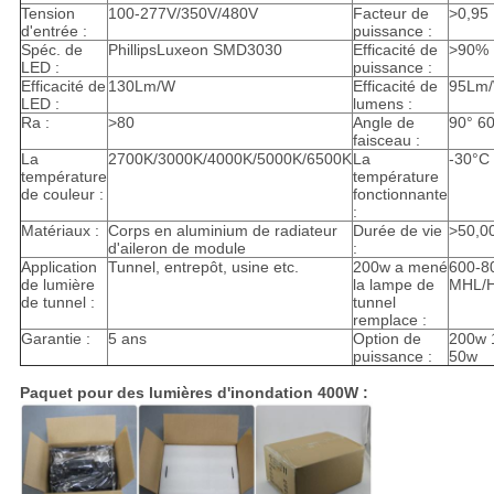
Tension
100-277V/350V/480V
Facteur de
>0,95
d'entrée :
puissance :
Spéc. de
PhillipsLuxeon SMD3030
Efficacité de
>90%
LED :
puissance :
Efficacité de
130Lm/W
Efficacité de
95Lm
LED :
lumens :
Ra :
>80
Angle de
90° 6
faisceau :
La
2700K/3000K/4000K/5000K/6500K
La
-30°C 
température
température
de couleur :
fonctionnante
:
Matériaux :
Corps en aluminium de radiateur
Durée de vie
>50,0
d'aileron de module
:
Application
Tunnel, entrepôt, usine etc.
200w a mené
600-
de lumière
la lampe de
MHL/H
de tunnel :
tunnel
remplace :
Garantie :
5 ans
Option de
200w 
puissance :
50w
Paquet pour
des lumières d'inondation 400W
: