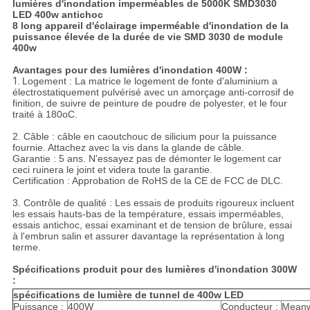
lumières d'inondation imperméables de 5000K SMD3030
LED 400w antichoc
8 long appareil d'éclairage imperméable d'inondation de la
puissance élevée de la durée de vie SMD 3030 de module
400w
Avantages pour des lumières d'inondation 400W :
1.
Logement : La matrice le logement de fonte d'aluminium a
électrostatiquement pulvérisé avec un amorçage anti-corrosif de
finition, de suivre de peinture de poudre de polyester, et le four
traité à 180oC.
2. Câble : câble en caoutchouc de silicium pour la puissance
fournie. Attachez avec la vis dans la glande de câble.
Garantie : 5 ans. N'essayez pas de démonter le logement car
ceci ruinera le joint et videra toute la garantie.
Certification : Approbation de RoHS de la CE de FCC de DLC.
3. Contrôle de qualité : Les essais de produits rigoureux incluent
les essais hauts-bas de la température, essais imperméables,
essais antichoc, essai examinant et de tension de brûlure, essai
à l'embrun salin et assurer davantage la représentation à long
terme.
Spécifications produit pour
des lumières d'inondation 300W
:
spécifications de lumière de tunnel de 400w LED
Puissance :
400W
Conducteur :
Meanw