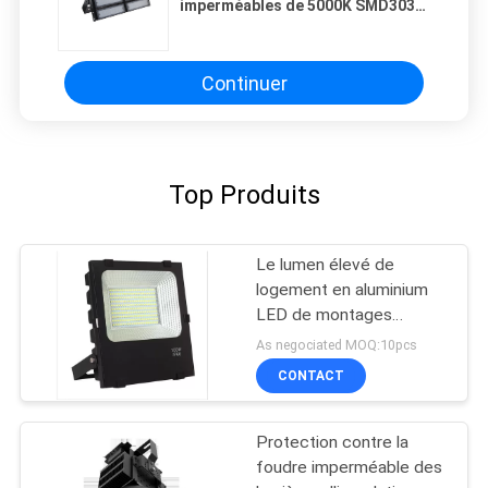
imperméables de 5000K SMD3030
LED 400w antichoc
Continuer
Top Produits
Le lumen élevé de
logement en aluminium
LED de montages
extérieurs d'inondation
As negociated MOQ:10pcs
de 100W a mené la
CONTACT
lumière d'inondation
Protection contre la
foudre imperméable des