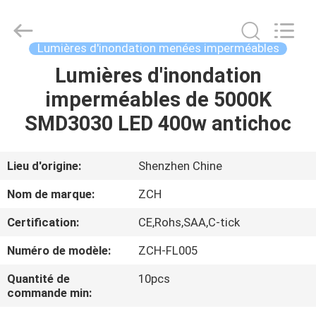
du
plafond
LED
Fournisseur.
Copyright
Lumières d'inondation menées imperméables
©
2020
-
Lumières d'inondation
MAISON
2024
ceilingledpanellights.com.
imperméables de 5000K
All
Rights
Reserved.
PRODUITS
SMD3030 LED 400w antichoc
AU
Lieu d'origine:
Shenzhen Chine
SUJET
Nom de marque:
ZCH
DE
Certification:
CE,Rohs,SAA,C-tick
NOUS
Numéro de modèle:
ZCH-FL005
VISITE
Quantité de
10pcs
commande min:
D'USINE