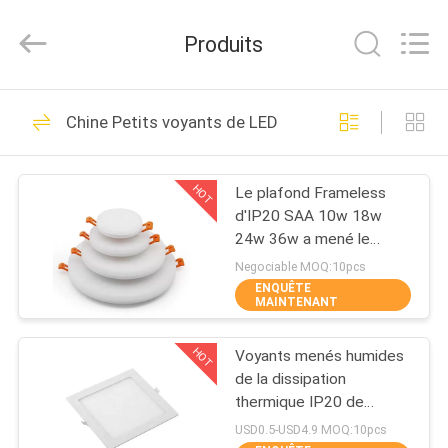
2025
ZCH
Technology
Produits
Group
Co.,Ltd.
All
Rights
Reserved.
MAISON
47
Chine Petits voyants de LED
Voyants du plafond
PRODUITS
LED
HOT
Le plafond Frameless
d'IP20 SAA 10w 18w
AU
24w 36w a mené le
SUJET
panneau
Negociable MOQ:10pcs
ENQUÊTE
DE
MAINTENANT
35
NOUS
Voyants ultra
HOT
Voyants menés humides
de la dissipation
VISITE
minces de LED
thermique IP20 de
preuve petits
D'USINE
USD0.5-USD4.9 MOQ:10pcs