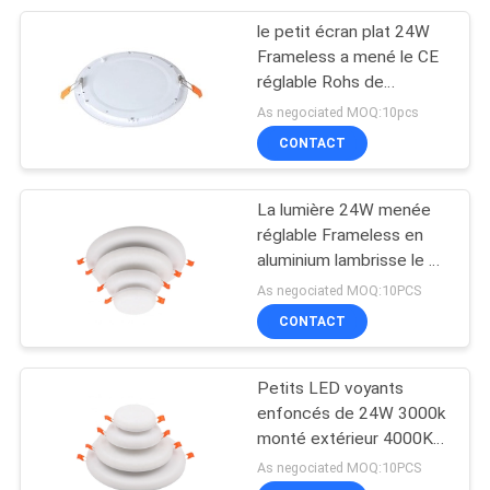
le petit écran plat 24W
18
Frameless a mené le CE
friteuse exempte
réglable Rohs de
lumières approuvé
As negociated MOQ:10pcs
d'huile d'air
CONTACT
La lumière 24W menée
réglable Frameless en
aluminium lambrisse le CE
16
Rohs approuvé
As negociated MOQ:10PCS
Lumière affleurante
CONTACT
de fan de plafond
Petits LED voyants
de bâti
enfoncés de 24W 3000k
monté extérieur 4000K
6000K
As negociated MOQ:10PCS