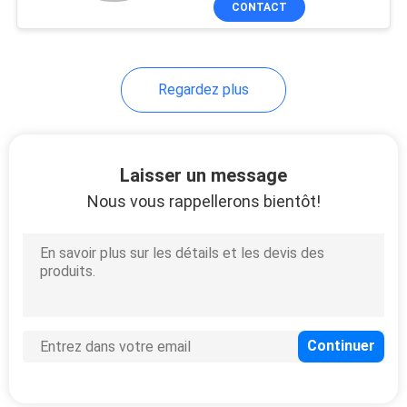
CONTACT
59
lumières
d'inondation
Regardez plus
menées
imperméables
Laisser un message
Nous vous rappellerons bientôt!
16
Lumière menée de
paquet de mur
16