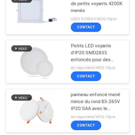
de petits voyants 4200K
menés
14
USD0.5-USD4.9 MOQ:10pcs
Lampe de
CONTACT
stérilisation UV-C
Petits LED voyants
d'IP20 SMD2835
enfoncés pour des
immeubles de bureaux
As negociated MOQ:10pcs
CONTACT
59
Fan électrique de
panneau enfoncé mené
mince du rond 85-265V
piédestal
IP20 SAA avec le
conducteur d'isolement
As negociated MOQ:10pcs
CONTACT