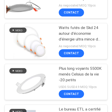
mince avec la boîte de
LINE
As negociated MOQ:10pcs
fer
CONTACT
22
PLAN
Lumières de bande
Watts futés de Skd 24
DU
autour d'économie
colorées de LED
SITE
d'énergie ultra mince de
voyant
As negociated MOQ:10pcs
CONTACT
PRIVACY
POLICY
Plus long voyants 5500K
21
menés Celsius de la vie
Lumières élevées
-20 petits
USD0.5-USD4.9 MOQ:10pcs
industrielles de la
CONTACT
baie LED
Le bureau ETL a certifié