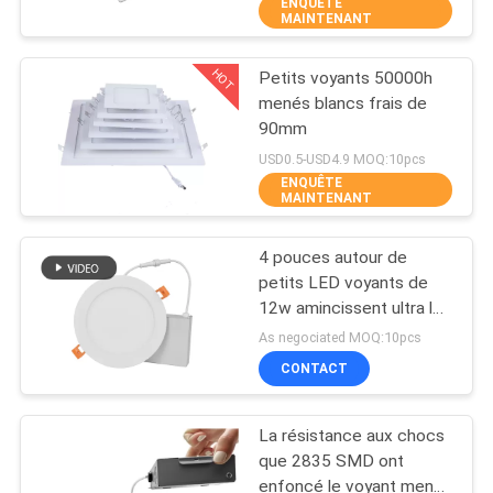
ENQUÊTE
MAINTENANT
CONTRÔLE
HOT
Petits voyants 50000h
DE
32
menés blancs frais de
QUALITÉ
90mm
Petits voyants de
USD0.5-USD4.9 MOQ:10pcs
LED
ENQUÊTE
CONTACTEZ-
MAINTENANT
NOUS
4 pouces autour de
petits LED voyants de
NOUVELLES
12w amincissent ultra le
106
plafonnier mené
As negociated MOQ:10pcs
Réverbères
CAS
CONTACT
extérieurs de LED
La résistance aux chocs
SHOPPING
que 2835 SMD ont
ON-
enfoncé le voyant mené