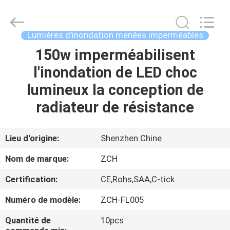
du
plafond
LED
Fournisseur.
Copyright
Lumières d'inondation menées imperméables
©
2020
-
150w imperméabilisent
MAISON
2024
ceilingledpanellights.com.
l'inondation de LED choc
All
Rights
Reserved.
PRODUITS
lumineux la conception de
radiateur de résistance
AU
SUJET
Lieu d'origine:
Shenzhen Chine
DE
Nom de marque:
ZCH
NOUS
Certification:
CE,Rohs,SAA,C-tick
Numéro de modèle:
ZCH-FL005
VISITE
D'USINE
Quantité de
10pcs