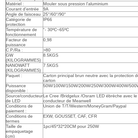
Matériel :
Mouler sous pression l'aluminium
Courant d'entrée
9A
Angle de faisceau
25°/60°/90°
Catégorie de
IP66
protection
Température de
“- 30ºC~65ºC
fonctionnement
Facteur de
0,98
puissance
C.P./Ra :
>80
GW
8.5KGS
(KILOGRAMMES)
NANOWATT
7.5KGS
(KILOGRAMMES)
Paquet :
Carton principal brun neutre avec la protection d
carton
Puissance
50W/100W/150W/200W/250W/300W/400W/500
disponible :
Source/conducteur
Le Cree /Bridgelux /Osram LED ébrèche avec le
de LED
conducteur de Meanwell
Conditions de
Union de T/T/Western/MoneyGram/Paypal
paiement :
Conditions de
EXW, GOUSSET, CAF, CFR
termes
Taille de
1pc/45*32*20CM pour 250W
empaquetage
(cm)