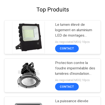
Top Produits
Le lumen élevé de
logement en aluminium
LED de montages
extérieurs d'inondation
As negociated MOQ:10pcs
de 100W a mené la
CONTACT
lumière d'inondation
Protection contre la
foudre imperméable des
lumières d'inondation
d'IP65 1000W LED 10KV
As negociated MOQ:10pcs
CONTACT
La puissance élevée