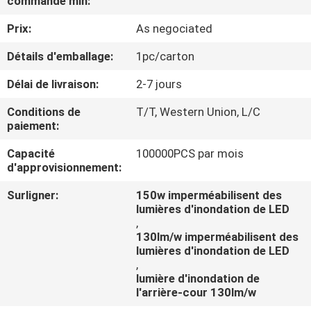
commande min:
Prix:
As negociated
CONTRÔLE
DE
Détails d'emballage:
1pc/carton
QUALITÉ
Délai de livraison:
2-7 jours
Conditions de
T/T, Western Union, L/C
CONTACTEZ-
paiement:
NOUS
Capacité
100000PCS par mois
d'approvisionnement:
NOUVELLES
Surligner:
150w imperméabilisent des
lumières d'inondation de LED
,
CAS
130lm/w imperméabilisent des
lumières d'inondation de LED
,
SHOPPING
lumière d'inondation de
l'arrière-cour 130lm/w
ON-