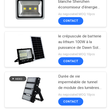
blanche Shenzhen
économiseur d'énergie
de la couleur 150W a
As negociated MOQ:10pcs
mené des appareils
CONTACT
d'éclairage d'inondation
le crépuscule de batterie
au lithium 100W à la
puissance de Dawn Solar
Motion Sensor High a
As negociated MOQ:10pcs
mené la lumière
CONTACT
d'inondation
Durée de vie
imperméable de tunnel
de module des lumières
d'inondation du stade
As negociated MOQ:10pcs
LED 200W 80000 heures
CONTACT