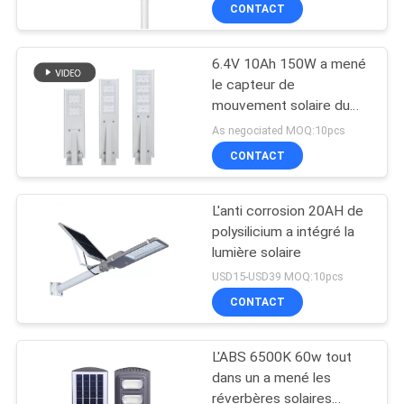
CONTACT
CONTRÔLE
6.4V 10Ah 150W a mené
DE
le capteur de
QUALITÉ
mouvement solaire du
réverbère Ip65
As negociated MOQ:10pcs
CONTACTEZ-
CONTACT
NOUS
L'anti corrosion 20AH de
polysilicium a intégré la
NOUVELLES
lumière solaire
USD15-USD39 MOQ:10pcs
CAS
CONTACT
L'ABS 6500K 60w tout
SHOPPING
dans un a mené les
ON-
réverbères solaires