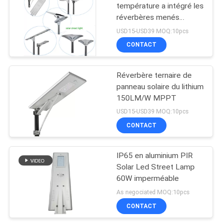
température a intégré les
réverbères menés
extérieurs de 90mm
USD15-USD39 MOQ:10pcs
CONTACT
Réverbère ternaire de
panneau solaire du lithium
150LM/W MPPT
USD15-USD39 MOQ:10pcs
CONTACT
IP65 en aluminium PIR
Solar Led Street Lamp
60W imperméable
As negociated MOQ:10pcs
CONTACT