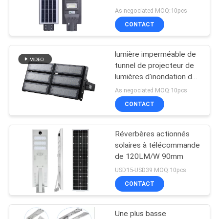
150lm/W
LINE
As negociated MOQ:10pcs
CONTACT
PLAN
lumière imperméable de
DU
tunnel de projecteur de
SITE
lumières d'inondation de
250W 5000k IP65 LED
As negociated MOQ:10pcs
CONTACT
PRIVACY
POLICY
Réverbères actionnés
solaires à télécommande
de 120LM/W 90mm
USD15-USD39 MOQ:10pcs
CONTACT
Une plus basse