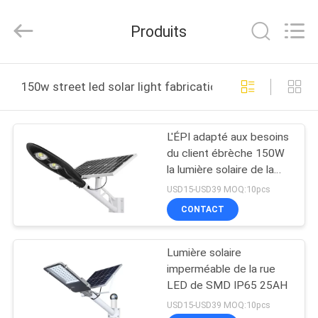
2026
ZCH
Technology
Produits
Group
Co.,Ltd.
All
Rights
Reserved.
MAISON
150w street led solar light fabrication en ligne
PRODUITS
L'ÉPI adapté aux besoins
du client ébrèche 150W
AU
la lumière solaire de la
SUJET
rue LED
USD15-USD39 MOQ:10pcs
DE
CONTACT
NOUS
Lumière solaire
imperméable de la rue
VISITE
LED de SMD IP65 25AH
D'USINE
USD15-USD39 MOQ:10pcs