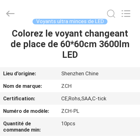
du
plafond
LED
Fournisseur.
Copyright
Voyants ultra minces de LED
©
2020
-
Colorez le voyant changeant
MAISON
2024
ceilingledpanellights.com.
de place de 60*60cm 3600lm
All
Rights
Reserved.
PRODUITS
LED
AU
Lieu d'origine:
Shenzhen Chine
SUJET
Nom de marque:
ZCH
DE
Certification:
CE,Rohs,SAA,C-tick
NOUS
Numéro de modèle:
ZCH-PL
VISITE
Quantité de
10pcs
commande min:
D'USINE