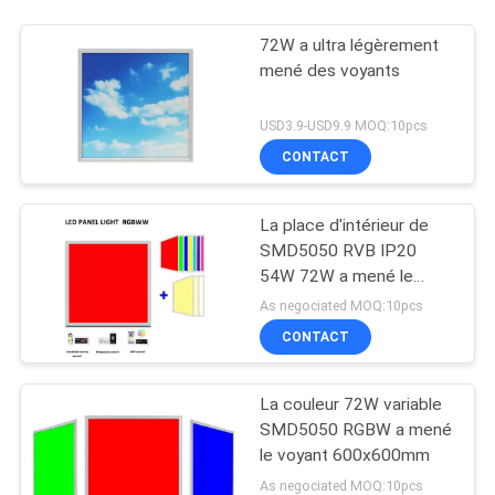
72W a ultra légèrement
mené des voyants
USD3.9-USD9.9 MOQ:10pcs
CONTACT
La place d'intérieur de
SMD5050 RVB IP20
54W 72W a mené le
voyant
As negociated MOQ:10pcs
CONTACT
La couleur 72W variable
SMD5050 RGBW a mené
le voyant 600x600mm
As negociated MOQ:10pcs