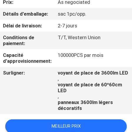
Prix:
As negociated
CONTRÔLE
Détails d'emballage:
sac 1pc/opp.
DE
Délai de livraison:
2-7 jours
QUALITÉ
Conditions de
T/T, Western Union
paiement:
CONTACTEZ-
Capacité
100000PCS par mois
d'approvisionnement:
NOUS
Surligner:
voyant de place de 3600lm LED
,
NOUVELLES
voyant de place de 60*60cm
LED
,
CAS
panneaux 3600lm légers
décoratifs
SHOPPING
MEILLEUR PRIX
ON-