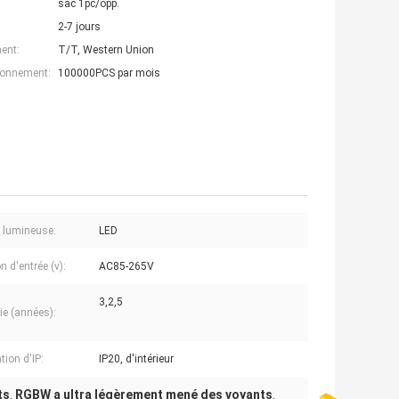
sac 1pc/opp.
2-7 jours
ent:
T/T, Western Union
ionnement:
100000PCS par mois
 lumineuse:
LED
 d'entrée (v):
AC85-265V
3,2,5
ie (années):
tion d'IP:
IP20, d'intérieur
ts
RGBW a ultra légèrement mené des voyants
,
,