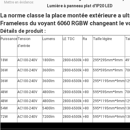
Mettre en évidence:
Lumière à panneau plat d'IP20 LED
La norme classe la place montée extérieure a ul
Frameless du voyant 6060 RGBW changeant le v
Détails de produit :
Puissance
Tension
Lumens
LE TDC
Ra
Taille légère
Tai
d'entrée
18W
AC100-240V
1800lm
2800-6500k
>80
295*295mm*9mm
49
36W
AC100-240V
3600lm
2800-6500k
>80
595*595mm*9mm
70
36W
AC100-240V
3600lm
2800-6500k
>80
295*1195mm*9mm
12
48W
AC100-240V
4800lm
2800-6500k
>80
595*595mm*9mm
70
48W
AC100-240V
4800lm
2800-6500k
>80
295*1195mm*9mm
12
54W
AC100-240V
5400lm
2800-6500k
>80
595*1195mm*9mm
13
72W
AC100-240V
7200lm
2800-6500k
>80
595*1195mm*9mm
13