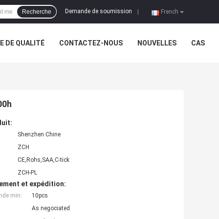
Demande de soumission
Recherche
|
French
 DE QUALITÉ
CONTACTEZ-NOUS
NOUVELLES
CAS
00h
uit:
Shenzhen Chine
ZCH
CE,Rohs,SAA,C-tick
ZCH-PL
ement et expédition:
nde min:
10pcs
As negociated