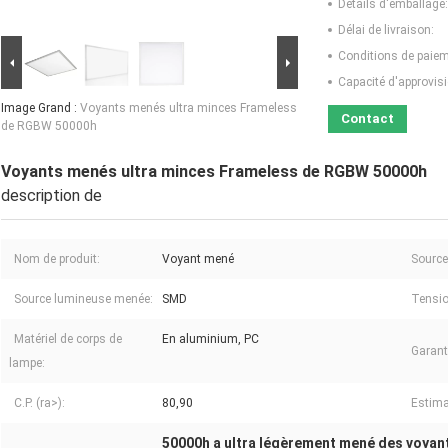
Détails d'emballage:
Délai de livraison:
Conditions de paiem
Capacité d'approvis
Image Grand :
Voyants menés ultra minces Frameless
Contact
de RGBW 50000h
Voyants menés ultra minces Frameless de RGBW 50000h
description de
Nom de produit:
Voyant mené
Source
Source lumineuse menée:
SMD
Tension
Matériel de corps de
En aluminium, PC
Garant
lampe:
C.P. (ra>):
80,90
Estima
50000h a ultra légèrement mené des voyan