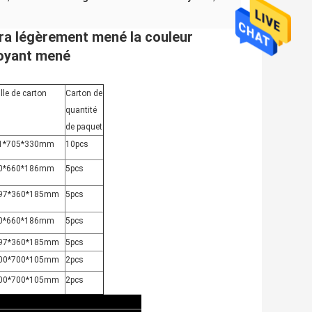
tra légèrement mené la couleur
oyant mené
lle de carton
Carton de
quantité
de paquet
1*705*330mm
10pcs
0*660*186mm
5pcs
97*360*185mm
5pcs
0*660*186mm
5pcs
97*360*185mm
5pcs
00*700*105mm
2pcs
00*700*105mm
2pcs