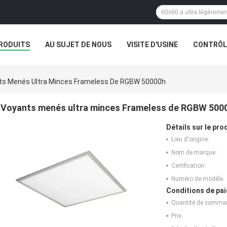
RODUITS
AU SUJET DE NOUS
VISITE D'USINE
CONTRÔLE
NE
ts Menés Ultra Minces Frameless De RGBW 50000h
Voyants menés ultra minces Frameless de RGBW 500
Détails sur le prod
Lieu d'origine:
Nom de marque:
Certification:
Numéro de modèle:
Conditions de pai
Quantité de comma
Prix: